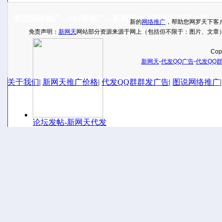
图说网络推广—QQ群推广—新网天专业网络推广工作室
新的
网络推广
，帮助您网罗天下客
免责声明：
新网天
网站部分资源来源于网上（包括但不限于：图片、文章
Cop
新网天
-
代发QQ广告
-
代发QQ
关于我们
|
新网天推广价格
|
代发QQ群群发广告
|
图说网络推广
论坛发帖-新网天代发
新网天短信群发