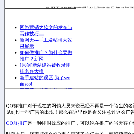
新网天QQ群推广瞬间让您的产品信息被
更多
最新文章
网络营销之软文的发布与
写作技巧—
新网天---手工发帖强大效
果展示
如何做推广？为什么要做
推广？新网
[原创]新站建站被收录即
排名各大搜
新手建站的误区,为了seo
而seo!
百度新知低调上线，是否
QQ群推广
会影响到百
客户做论坛发帖推广最怕
QQ群推广对于现在的网销人员来说已经不再是一个陌生的
的事情是什
见到过一些广告的出现！那么在这里你是否又注意过这么广
QQ群推广
是一种即时效应的推广，可以说在推广的当天客户