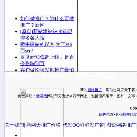
新网天邮件营销，准确将每一封邮件发送客户指定的群体
更多
最新文章
如何做推广？为什么要做
推广？新网
[原创]新站建站被收录即
排名各大搜
新手建站的误区,为了seo
而seo!
百度新知低调上线，是否
会影响到百
客户做论坛发帖推广最怕
图说网络推广—专业邮件代发—新网天专业网络推广工作室
的事情是什
QQ推广工作室——新网
天网络推广
新的
网络推广
，帮助您网罗天下客
新浪微博PK腾讯微博，
免责声明：
新网天
网站部分资源来源于网上（包括但不限于：图片、文章
谁胜谁败呢？
Cop
邮件代发
-
专业邮件代发
关于我们
|
新网天推广价格
|
代发QQ群群发广告
|
图说网络推广