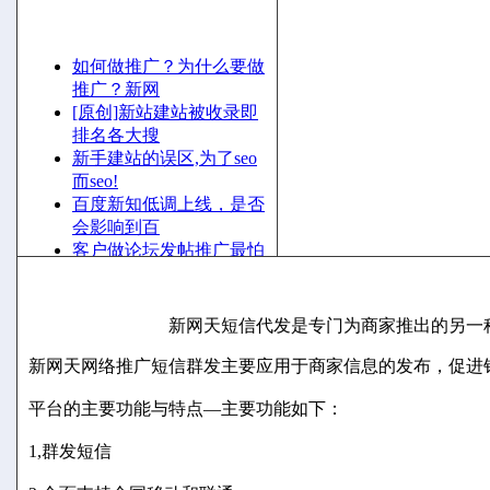
更多
最新文章
短信营销，魅力无限，效果卓越，无与伦比——新网
如何做推广？为什么要做
推广？新网
[原创]新站建站被收录即
排名各大搜
新手建站的误区,为了seo
而seo!
百度新知低调上线，是否
会影响到百
客户做论坛发帖推广最怕
新网天短信广告代发
的事情是什
QQ推广工作室——新网
天网络推广
新网天短信代发是专门为商家推出的另一
新浪微博PK腾讯微博，
谁胜谁败呢？
新网天网络推广短信群发主要应用于商家信息的发布，促进
平台的主要功能与特点—主要功能如下：
1,群发短信