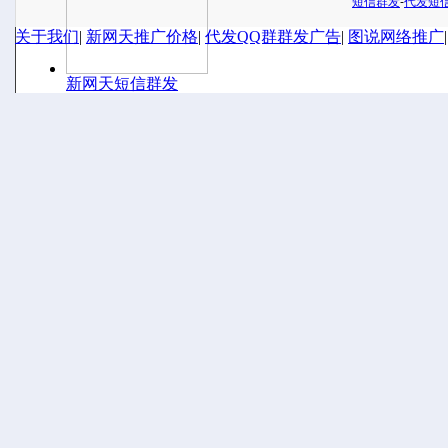
短信群发
-
代发短
关于我们
|
新网天推广价格
|
代发QQ群群发广告
|
图说网络推广
新网天短信群发
沉浸的互联网，何时再
游戏推广员为什么会被