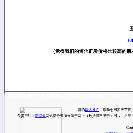
五
1
（觉得我们的短信群发价格比较高的朋
图说网络推广—短信群发—新网天专业网络推广工作室
新网天短信代发，实实在在的数量发送，觉得我们价格高的
新的
网络推广
，帮助您网罗天下客
看这么大网站明察暗访的短信确实价格，如果我们连成本价
免责声明：
新网天
网站部分资源来源于网上（包括但不限于：图片、文章
Cop