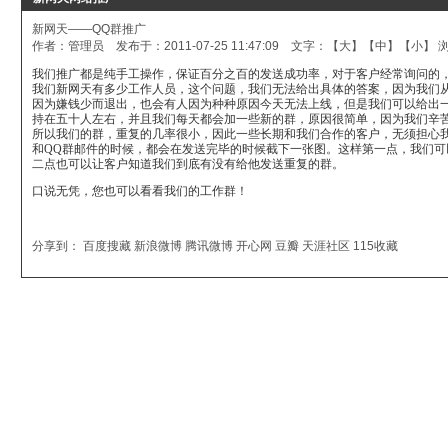
新网天——QQ群推广
作者：管理员 发布于：2011-07-25 11:47:09 文字：【
大
】【
中
】【
小
】 
我们推广都是纯手工操作，保证百分之百的发送成功率，对于客户经常询问的
我们新网天有多少工作人员，这个问题，我们无法给出具体的答案，因为我们
因为嫌钱少而退出，也会有人因为种种原因今天无法上线，但是我们可以给出
持在五十人左右，并且我们每天都会加一些新的群，原因很简单，因为我们辛
所以我们的群，重复的几率很小，因此一些长期和我们合作的客户，无须担心
和
QQ
群邮件的时候，都会在发送完毕的时候截下一张图。这样第一点，我们可
二点也可以让客户知道我们到底有没有给他发送重复的群。
口说无凭，您也可以看看我们的工作群！
分享到：
百度搜藏
新浪微博
腾讯微博
开心网
豆瓣
天涯社区
115收藏