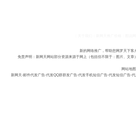
关于我们
新网天推广价格
图说网
|
|
|
新的
网络推广
，帮助您网罗天下客
免责声明：
新网天
网站部分资源来源于网上（包括但不限于：图片、文章
网站地图
新网天
-
邮件代发广告
-
代发QQ群群发广告
-
代发手机短信广告
-
代发短信广告
-
代