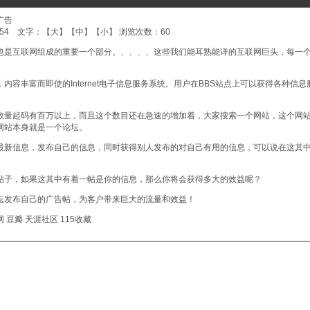
广告
8:54 文字：【
大
】【
中
】【
小
】 浏览次数：60
也是互联网组成的重要一个部分。、、、、这些我们能耳熟能详的互联网巨头，每一
内容丰富而即使的Internet电子信息服务系统。用户在BBS站点上可以获得各种信息
数量起码有百万以上，而且这个数目还在急速的增加着，大家搜索一个网站，这个网
网站本身就是一个论坛。
最新信息，发布自己的信息，同时获得别人发布的对自己有用的信息，可以说在这其
帖子，如果这其中有着一帖是你的信息，那么你将会获得多大的效益呢？
坛发布自己的广告帖，为客户带来巨大的流量和效益！
网
豆瓣
天涯社区
115收藏