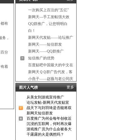
一次购买上百注的“五亿”
新网天---手工发帖强大效
个都有
QQ群推广，让您明明白
白！
新网天代发贴——论坛推广
服务，
新网天——短信群发
新网天——QQ群推广
站百分
短信推广的优势
百度贴吧中国最大的中文在
中有着
新网天ＱＱ群广告代发，客
小燕子——赵薇与老公同庆
更多
图片人气榜
从美女到游戏宣传推广
论坛发帖-新网天代发贴宣
战天下与刘羽琦是否能将双
新网天短信群发
百度推广为何会每年创收近
沉浸的互联网，何时再次爆
游戏推广员为什么会被各大
干露露的火是偶然吗？