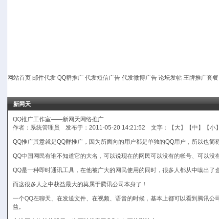
网站首页
邮件代发
QQ群推广
代发短信广告
代发微博广告
论坛发帖
王牌推广套餐
新网天
QQ推广工作室——新网天网络推广
作者：系统管理员 发布于：2011-05-20 14:21:52 文字：【
大
】【
中
】【
小
QQ推广其意就是
QQ群推广
，因为所面向的用户都是单独的QQ用户，所以也简
QQ中国网民有谁不知道它的大名，可以说现在的网民可以没有的帐号、可以没
QQ是一种即时通讯工具，在他被广大的网民使用的同时，很多人都从中嗅出了
而这很多人之中获益最大的莫属于腾讯公司本身了！
一个QQ在聊天、在发送文件、在视频、语音的时候，基本上都可以看到腾讯公
益。