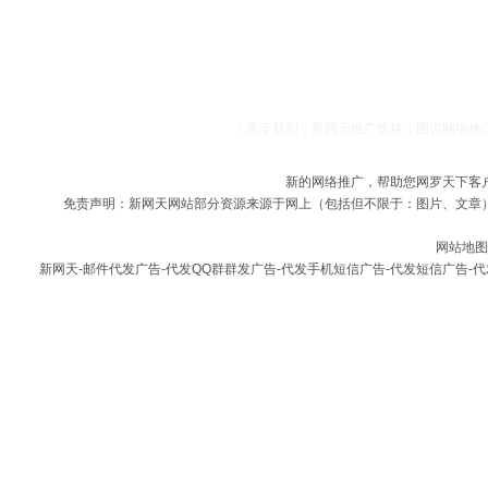
关于我们
新网天推广价格
图说网络推
|
|
|
新的
网络推广
，帮助您网罗天下客
免责声明：
新网天
网站部分资源来源于网上（包括但不限于：图片、文章
网站地图
新网天
-
邮件代发广告
-
代发QQ群群发广告
-
代发手机短信广告
-
代发短信广告
-
代