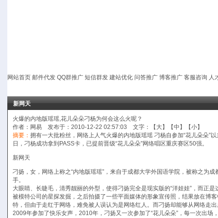
网站首页
邮件代发
QQ群推广
短信群发
建站优化
问答推广
博客推广
客服咨询
人
新网天
火爆的内地版瑶瑶,花儿朵朵刁杨为何会这么火呢？
作者：网易 发布于：2010-12-22 02:57:03 文字：【
大
】【
中
】【
小
】
摘要：
拥有一大批粉丝，网络上人气火爆的内地版瑶瑶 刁杨自参加“花儿朵朵”
日，刁杨成功拿到PASS卡，已提前晋级“花儿朵朵”网络唱区重庆赛区50强。
新网天
刁扬，女，网络上称之“内地版瑶瑶”，来自于成都大学外国语学院，被称之为成都
手。
大眼睛、长睫毛，清秀靓丽的外型，使得刁扬完全是现实版的“洋娃娃”，而正是
被模特公司的星探发掘，之后拍摄了一些平面媒体的形象宣传照，结果放在博客
特，但由于走红于网络，难免被人误认为是网络红人。而刁扬却能够从网络
2009年参加了快乐女声，2010年，刁扬又一次参加了“花儿朵朵”，每一次出