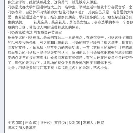
你怎么评论，她都淡然处之。这份勇气，就足以令人佩服。
刁扬是成都大学外国语学院大三的一名学生，平时生活中她就十分喜爱音乐，
刁扬表示，自己并不习惯被称为“校花刁杨(20张)”，其实自己只是一名普通的大
爱，也希望通过这个平台，结识更多的朋友，学到更多的知识。她也希望自己的
生的梦想。 花儿朵朵，朵朵花儿，尽管美女如云，参赛选手的本事一个赛似
放的向日葵，带给你人间的温暖和成长的惊喜。
刁扬首轮被淘汰 网友质疑评委决定
备受争议的刁扬在花儿朵朵的舞台上一直是焦点，在踢馆赛中，刁扬选择了和自
的以可爱妆扮亮相，可之前相比较而言，刁扬的唱功已经有了很大进步，据其他
网友的支持，刁扬私底下非常努力的去做功课，一首《衣橱里的秘密》让在腾讯
然而努力的刁扬却不能得到评委的认同，伍洲彤认为刁扬虽然把衣橱的感觉唱得
委的点评与直接宣布淘汰让众多网友都有些错愕，有的人还在怀疑是不是评委弄
了，坦然的走到台下，让现场的观众中多喜爱她的网友都遗憾不已。
此外，刁杨还参加过江苏卫视《幸福晚点名》的录制，艺名小兔。
浏览 (80) |
评论
(0) | 评分(0) |
支持(
0
)
|
反对(
0
)
| 发布人：
网易
将本文加入收藏夹