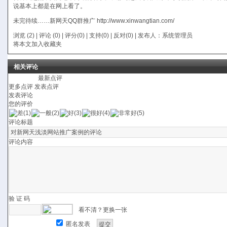
说基本上都是在网上看了。
未完待续……新网天
QQ群推广
http://www.xinwangtian.com/
浏览 (2) |
评论
(0) | 评分(0) |
支持(
0
)
|
反对(
0
)
| 发布人：
系统管理员
将本文加入收藏夹
相关评论
最新点评
更多点评
发表点评
发表评论
您的评价
评论标题
评论内容
验 证 码
看不清？更换一张
匿名发表