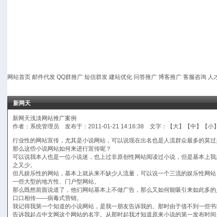
网站首页
邮件代发
QQ群推广
短信群发
建站优化
问答推广
博客推广
客服咨询
人
新网天
新网天浅淡网站推广案例
作者：系统管理员 发布于：2011-01-21 14:16:38 文字：【
大
】【
中
】【
小
行业性的网站宣传，尤其是小说网站，可以说现在出名也是人流群众最多的莫过
那么这些小说网站如何来进行宣传呢？
可以说我本人也是一位小说迷，也上过非原创性网站阅读过小说，但是基本上我
之又少。
但凡娱乐性的网站，基本上就从来不缺少人流量，可以说一个三流的娱乐性网站
一些大型的地方性、门户型网站。
那么既然前面说道了，他们网站基本上不做广告，那么又如何能吸引来如此多的
口口相传——病毒式营销。
我记得我第一个知道的小说网站，是我一朋友告诉我的。那时由于借不到一些书
告诉我起点中文网这个网站的名字。从那时起我才知道原来小说的第一发布时间