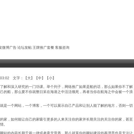
发微博广告
论坛发帖
王牌推广套餐
客服咨询
:03:02 文字：【
大
】【
中
】【
小
】
了解和深入研究的一门功课。举个列子，网络推广如果是船的话，那么如果你不了解
己的船，那么要不你就整日呆在海港之中活活饿死，再者当你在航海之中会被一个浪
就是一个网站，一个博客，一个可以展示自己产品和让别人能了解的地方，否则一切
的家，如何能让自己的家吸引更多的人来关注你的家并长期关注的关注你的家，甚至
情。
网站的内容长期千篇一律或者毫无营养，那么就算你的网站建设的再漂亮也是无法让