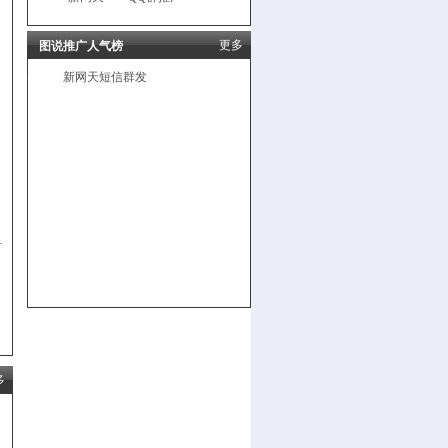
更多
图说推广人气榜
新网天短信群发
告
多