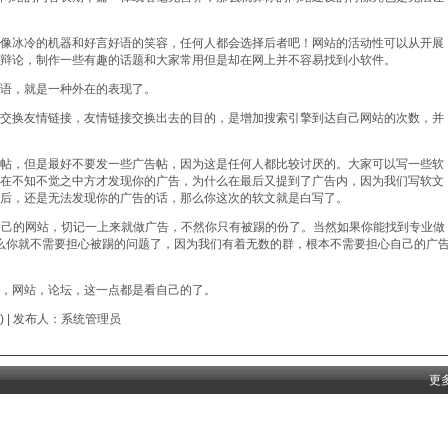
像冰冷的机器和好言好语的笑容，任何人都会选择后者吧！网站的活动性可以从开展
辩论，制作一些有趣的话题和大家常用但是却在网上并不容易找到小软件。
语，就是一种外在的表现了。
交换友情链接，友情链接交换出去的目的，是增加搜索引擎到达自己网站的次数，并
帖，但是最好不要发一些广告帖，因为这是任何人都比较讨厌的。大家可以写一些软
在不知不觉之中方才发现你的广告，为什么在最后又提到了广告内，因为我们写软文
后，还是无法发现你的广告的话，那么你这次的软文就是白写了。
自己的网站，切记一上来就做广告，不然你只有被踢的份了。当然如果你能找到专业做
么你就不需要担心被踢的问题了，因为我们有着无数的群，根本不需要担心自己的广
，网站，论坛，这一点都是看自己的了。
)
| 发布人：
系统管理员
更