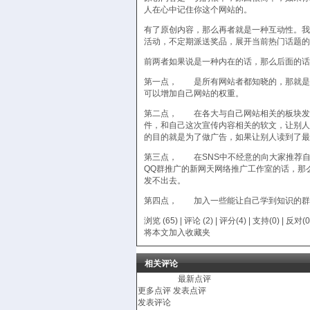
人在心中记住你这个网站的。
有了原创内容，那么再者就是一种互动性。我
活动，不定期派送奖品，展开当前热门话题的
前两者如果说是一种内在的话，那么后面的话
第一点， 是所有网站者都知晓的，那就是
可以增加自己网站的权重。
第二点， 在各大与自己网站相关的板块发
件，和自己这次宣传内容相关的软文，让别人
的目的就是为了做广告，如果让别人读到了最
第三点， 在SNS中不经意的向大家推荐
QQ群推广
的
新网天网络推广工作室
的话，那
发不出去。
第四点， 加入一些能让自己学到知识的群
浏览 (65) |
评论
(2) | 评分(4) |
支持(
0
)
|
反对(
0
将本文加入收藏夹
相关评论
最新点评
更多点评
发表点评
发表评论