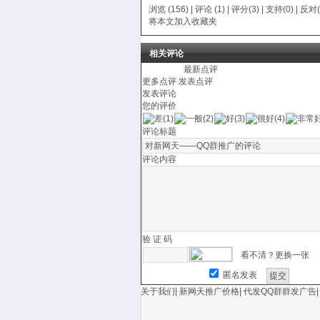
浏览 (156) |
评论
(1) | 评分(3) |
支持(
0
)
|
反对(
将本文加入收藏夹
相关评论
最新点评
更多点评
发表点评
发表评论
您的评价
评论标题
评论内容
验 证 码
看不清？更换一张
匿名发表
关于我们
|
新网天推广价格
|
代发QQ群群发广告