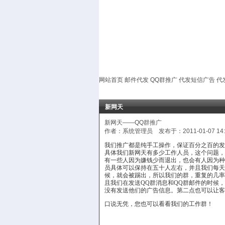
网站首页
邮件代发
QQ群推广
代发短信广告
代
新网天
新网天——QQ群推广
作者：系统管理员 发布于：2011-01-07 14
我们推广都是纯手工操作，保证百分之百的发
具体我们新网天有多少工作人员，这个问题，
有一些人因为嫌钱少而退出，也会有人因为种
员具体可以保持在五十人左右，并且我们每天
候，就会被踢出，所以我们的群，重复的几率
且我们在发送
QQ
群消息和
QQ
群邮件的时候，
没有发送他们的广告信息。第二点也可以让客
口说无凭，您也可以看看我们的工作群！